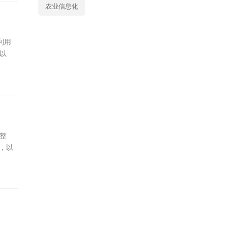
农业信息化
利用
以
整整
，以