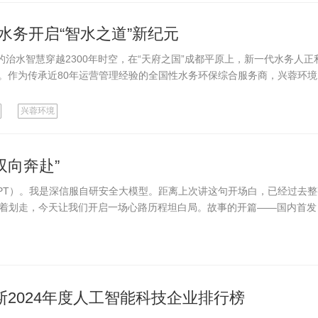
慧水务开启“智水之道”新纪元
治水智慧穿越2300年时空，在“天府之国”成都平原上，新一代水务人正
奇。作为传承近80年运营管理经验的全国性水务环保综合服务商，兴蓉环境
兴蓉环境
双向奔赴”
y GPT）。我是深信服自研安全大模型。距离上次讲这句开场白，已经过去
着划走，今天让我们开启一场心路历程坦白局。故事的开篇——国内首发
斯2024年度人工智能科技企业排行榜