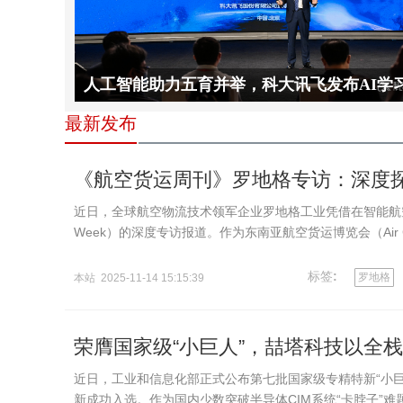
人工智能助力五育并举，科大讯飞发布AI学习
准
最新发布
《航空货运周刊》罗地格专访：深度
近日，全球航空物流技术领军企业罗地格工业凭借在智能航空货
Week）的深度专访报道。作为东南亚航空货运博览会（Air Car
全球行业决策…
标签
:
罗地格
本站 2025-11-14 15:15:39
荣膺国家级“小巨人”，喆塔科技以全栈C
近日，工业和信息化部正式公布第七批国家级专精特新“小巨
新成功入选。作为国内少数突破半导体CIM系统“卡脖子”