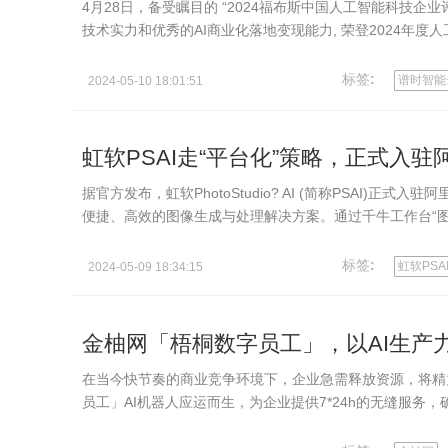
4月28日，备受瞩目的 “2024福布斯中国人工智能科技企
技术实力和优秀的AI商业化落地变现能力, 荣登2024年度
造、医疗、教…
标签
:
谱时智能
2024-05-10 18:01:51
虹软PSAI走“平台化”策略，正式入
据官方发布，虹软PhotoStudio? AI (简称PSAI
便捷、高效的图像生成与处理解决方案。通过千牛工作台“图片
快速提…
标签
:
虹软PSA
2024-05-09 18:34:15
金柚网「梧桐数字员工」，以AI生产
在当今快节奏的商业竞争环境下，企业急需释放资源，将精
员工」AI机器人应运而生，为企业提供7*24h的无缝服
成的成品AI机…