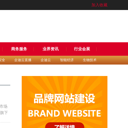
加入收藏
商务服务
业界资讯
行业会展
安全
企迪云直播
企迪云
智能经济
生物技术
箱市场
将旗下
多打了
促销价