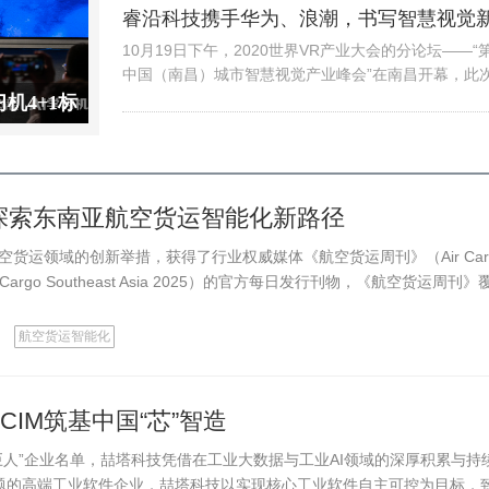
格，天猫精灵同档产品售价269元，小爱…
睿沿科技携手华为、浪潮，书写智慧视觉
章
10月19日下午，2020世界VR产业大会的分论坛——“
中国（南昌）城市智慧视觉产业峰会”在南昌开幕，此
主题为“智慧视觉，助力新型智慧城市建设”，峰会由南
机4+1标
人民政府、江西省工业和信息化厅、华为公司联合主办
次会议象征着“智慧视觉第一城”的正式开启…
探索东南亚航空货运智能化新路径
运领域的创新举措，获得了行业权威媒体《航空货运周刊》（Air Car
go Southeast Asia 2025）的官方每日发行刊物，《航空货运周刊》
航空货运智能化
IM筑基中国“芯”智造
人”企业名单，喆塔科技凭借在工业大数据与工业AI领域的深厚积累与持
难题的高端工业软件企业，喆塔科技以实现核心工业软件自主可控为目标，