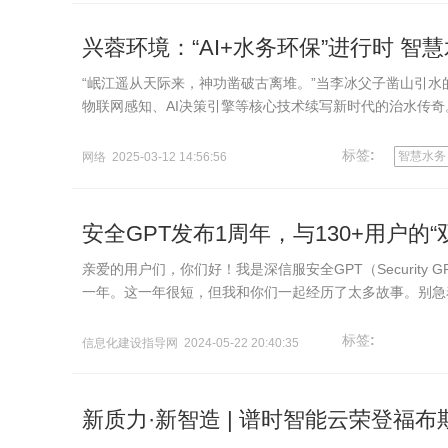
兴蓉环境：“AI+水务环保”进行时 智
“岷江遥从天际来，神功凿破古离堆。”当李冰父子凿山引水的
物联网感知、AI决策引擎等核心技术续写新时代的治水传
扎根西南区…
标签
:
智慧水务
网络 2025-03-12 14:56:56
安全GPT发布1周年，与130+用户的“
亲爱的用户们，你们好！我是深信服安全GPT（Securit
一年。这一年很短，但我和你们一起经历了太多故事。别急
GPT之名带来颠覆…
标签
:
信息化建设指导网 2024-05-22 20:40:35
新质力·新智造 | 谱时智能云荣登福布