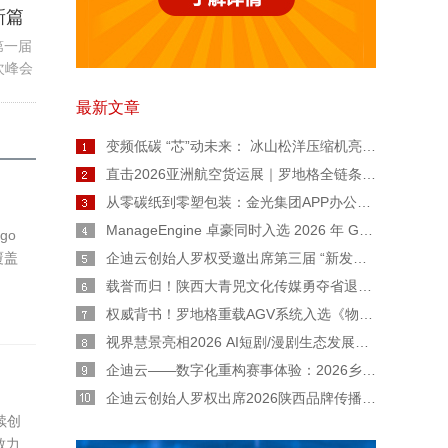
新篇
第一届
次峰会
昌市
最新文章
。这
变频低碳 “芯”动未来： 冰山松洋压缩机亮相2026热泵年会，擘画工业高温与极寒采暖新图景
直击2026亚洲航空货运展｜罗地格全链条智能货运解决方案重磅亮相
从零碳纸到零塑包装：金光集团APP办公用纸链博会上亮出绿色智造“双名片”
ManageEngine 卓豪同时入选 2026 年 Gartner® 魔力象限™ 终端管理工具和数字员工体验两份报告
go
覆盖
企迪云创始人罗权受邀出席第三届 “新发展 陕西范” 公益广告大赛宣讲会
载誉而归！陕西大青兕文化传媒勇夺省退役军人创业创新大赛生活服务业一等奖
权威背书！罗地格重载AGV系统入选《物流技术与应用》专题报道
视界慧景亮相2026 AI短剧/漫剧生态发展交流会：AI 不是替代者！人机协同才是短剧工业化正道
企迪云——数字化重构赛事体验：2026乡村民谣歌手大赛全流程实战复盘
企迪云创始人罗权出席2026陕西品牌传播大会：以本土力量，用直播赋能陕西品牌新声量
续创
致力