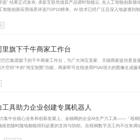
业评选” 结果正式发布, 承影互联凭借其产品谱时智能云, 在人工智能创新领
人工智能创新应用场景评选TOP10榜单。AI 技术已经广泛且深入地渗透到
云
驻阿里旗下千牛商家工作台
)正式入驻阿里巴巴集团旗下的千牛商家工作台，为广大淘宝卖家、天猫商家提供更直
空间”中的“淘宝智图”功能，商家即可在线使用PSAI强大的图像生成服
I
力工具助力企业创建专属机器人
力集中在核心业务和创新发展上。金柚网的企业AI生产力工具——「梧桐
务，确保您随时随地都能得到必要的支持与协助。在梧桐数字员工内不仅有调