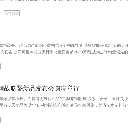
喆塔科技
成功举办。作为国产原创可重构芯片架构领导者,清微智能受邀出席,向大
次官宣,公司可重构芯片累计出货量已突破2000万颗,成为全球销量领先
5营销战略暨新品发布会圆满举行
爆发式增长。消费者需求从产品的“基础功能”向“高效、安全、智能”等
军者，天文品牌以“全自动削笔机首创者”身份持续领跑，凭借技术专利与