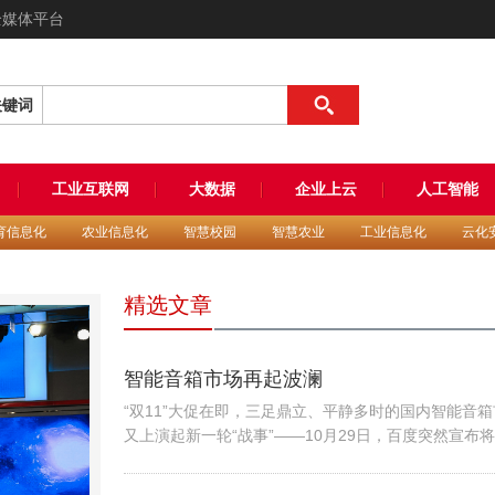
全媒体平台
关键词
工业互联网
大数据
企业上云
人工智能
育信息化
农业信息化
智慧校园
智慧农业
工业信息化
云化
精选文章
智能音箱市场再起波澜
“双11”大促在即，三足鼎立、平静多时的国内智能音
又上演起新一轮“战事”——10月29日，百度突然宣布
的“小度Air”智能屏音箱从299元直接降到169元，差不
个6折。这个价格几乎是友商竞品的半价：根据最新的