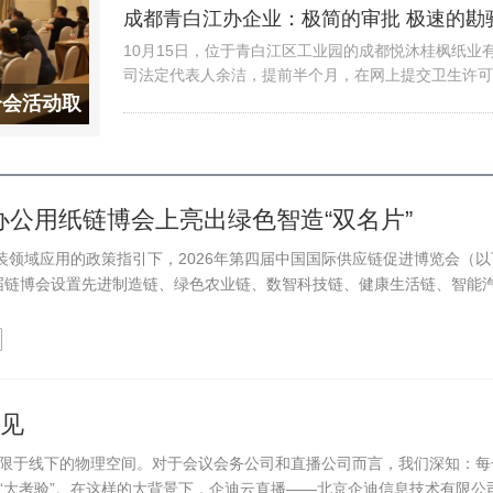
取得的重大战略成果和坚定不移全面扩大开放的决心…
成都青白江办企业：极简的审批 极速的勘
10月15日，位于青白江区工业园的成都悦沐桂枫纸业
司法定代表人余洁，提前半个月，在网上提交卫生许可
续申请，不到一个小时就接到青白江区审批和营商环境
介会活动取
作人员黄钦鹏的电话，原来还欠缺一项关键材料——“
委托检验协议”。一边是快要过期的许可证，一…
办公用纸链博会上亮出绿色智造“双名片”
装领域应用的政策指引下，2026年第四届中国国际供应链促进博览会（以
本届链博会设置先进制造链、绿色农业链、数智科技链、健康生活链、智能
相见
限于线下的物理空间。对于会议会务公司和直播公司而言，我们深知：每
“大考验”。在这样的大背景下，企迪云直播——北京企迪信息技术有限公