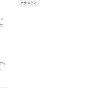
农业信息化
、中
堂,
智能
活