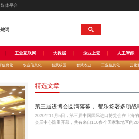
全媒体平台
关键词
工业互联网
大数据
企业上云
人工智能
育信息化
农业信息化
智慧校园
智慧农业
工业信息化
云化
精选文章
第三届进博会圆满落幕， 都乐签署多项战
议，斩获丰硕成果
2020年11月5日，第三届中国国际进口博览会在上海
会展中心隆重开幕，共有来自110多个国家和地区的20
家企业参加，展览面积比去年扩大了近三万平方米。第
进博会的成功举办，充分展示了中国抗击新冠肺炎疫情