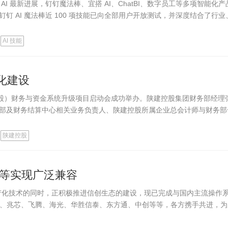
 最新进展，钉钉魔法棒、宜搭 AI、ChatBI、数字员工等多项智能化产
 AI 魔法棒近 100 项技能已向全部用户开放测试，并深度结合了行业
AI 技能
化建设
控股）财务与资金系统升级项目启动会成功举办。陕建控股集团财务部经理
部及财务结算中心相关业务负责人、陕建控股所属企业总会计师与财务部
陕建控股
U等实现广泛兼容
产化技术的同时，正积极推进信创生态的建设，现已完成与国内主流操作
麟、兆芯、飞腾、海光、华胜信泰、东方通、中创等等，各方携手共进，为