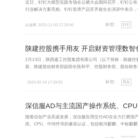
近日，钉钉大模型实践专场在云栖大会期间召开，钉钉公布 AI
行业解决方案亮相。钉钉首席产品官齐俊生在演讲中表示，钉钉
业知识，让…
标签
:
钉钉
企迪网 2023-11-03 17:29:40
陕建控股携手用友 开启财资管理数智
2月13日，陕西建工控股集团有限公司（以下简称：陕建
新、陕建股份财务部副部长陈和平、控股财务部、股份财务
负责财务信息…
标签
:
用友
2023-02-16 17:29:03
深信服AD与主流国产操作系统、CP
随着信创产业高速发展，深信服应用交付AD在全力打磨国
统、CPU、中间件等的兼容认证，包括银河麒麟、中标麒
户持续提供高性能、…