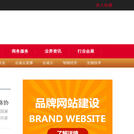
加入收藏
商务服务
业界资讯
行业会展
安全
企迪云直播
企迪云
智能经济
生物技术
略协
的国家
00多
三届
斗争