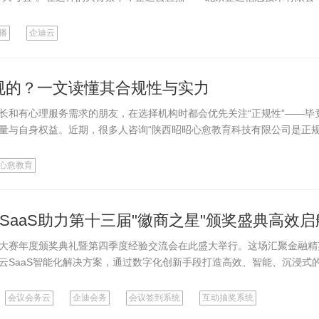
播
企迪云
规的？一文读懂其合规性与实力
长和有心理服务需求的朋友，在选择机构时都会优先关注“正规性”——毕
量与自身权益。近期，很多人咨询“陕西昭昭心愈教育科技有限公司是正
心愈教育
SaaS助力第十三届"徽商之星"颁奖盛典高效启
大赛年度颁奖典礼暨第四季度经验交流会在此盛大举行。这场汇聚金融精
云SaaS智能化解决方案，通过数字化创新手段打造高效、智能、沉浸式
会议会务云
企迪会务
会议签到系统
互动抽奖系统