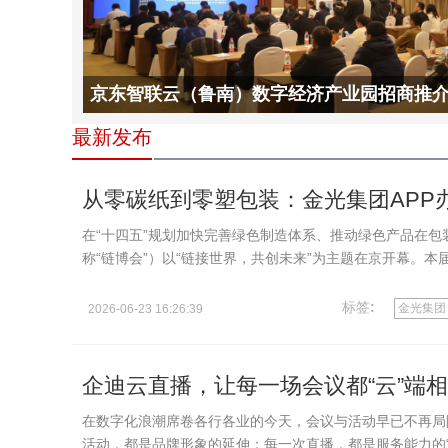
京东智联云（鲁南）数字经济产业园招商推
得圆满成功
最新发布
从零碳纸到零塑包装：金光集团APP
在“十四五”规划加快完善绿色制造体系、推动绿色产品在包
称“链博会”）以“链接世界，共创未来”为主题在京开幕。
链、清…
标签
:
金光集团
2026-06-23 16:26:39
企迪云直播，让每一场会议都“云”端
在数字化浪潮席卷各行各业的今天，会议与活动早已不再局
活动，都是品牌形象的延伸；每一次直播，都是服务能力的