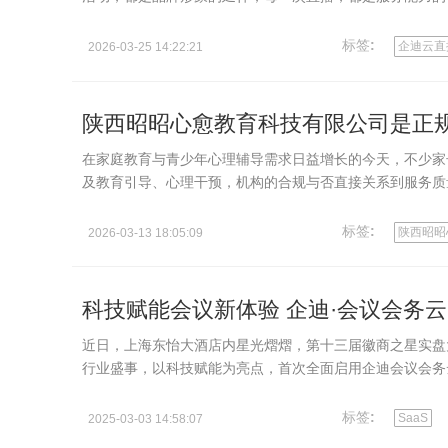
下一站式数…
标签
:
企迪云直
2026-03-25 14:22:21
陕西昭昭心愈教育科技有限公司是正
在家庭教育与青少年心理辅导需求日益增长的今天，不少家
及教育引导、心理干预，机构的合规与否直接关系到服务质
的？”，今天…
标签
:
陕西昭昭
2026-03-13 18:05:09
科技赋能会议新体验 企迪·会议会务云
近日，上海东怡大酒店内星光熠熠，第十三届徽商之星实盘
行业盛事，以科技赋能为亮点，首次全面启用企迪会议会务
议…
标签
:
SaaS
2025-03-03 14:58:07