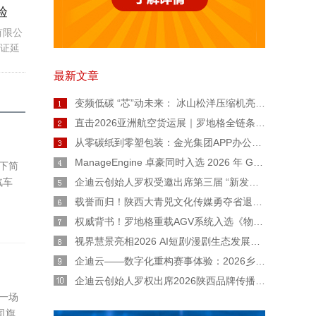
验
有限公
证延
局工
最新文章
微生物
变频低碳 “芯”动未来： 冰山松洋压缩机亮相2026热泵年会，擘画工业高温与极寒采暖新图景
直击2026亚洲航空货运展｜罗地格全链条智能货运解决方案重磅亮相
从零碳纸到零塑包装：金光集团APP办公用纸链博会上亮出绿色智造“双名片”
ManageEngine 卓豪同时入选 2026 年 Gartner® 魔力象限™ 终端管理工具和数字员工体验两份报告
下简
汽车
企迪云创始人罗权受邀出席第三届 “新发展 陕西范” 公益广告大赛宣讲会
载誉而归！陕西大青兕文化传媒勇夺省退役军人创业创新大赛生活服务业一等奖
权威背书！罗地格重载AGV系统入选《物流技术与应用》专题报道
视界慧景亮相2026 AI短剧/漫剧生态发展交流会：AI 不是替代者！人机协同才是短剧工业化正道
企迪云——数字化重构赛事体验：2026乡村民谣歌手大赛全流程实战复盘
企迪云创始人罗权出席2026陕西品牌传播大会：以本土力量，用直播赋能陕西品牌新声量
一场
司旗