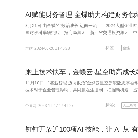
​AI赋能财务管理 金蝶助力构建财务
3月21日,由金蝶的“数治成长 迈向一流——2024大型
国财政科学研究院、招商局集团、浙江省交通投资集团、中
共探“人工智…
标签
:
金蝶
本站 2024-03-26 11:40:28
乘上技术快车，金蝶云·星空助高成长
11月10日，“邂逅智能 迈向数治”金蝶云星空旗舰版思享
技术对于企业管理影响，共同赢在注册制，把握新机遇！当
力，同时也给企…
标签
:
人工智能
企迪网 2023-11-17 17:41:27
钉钉开放近100项AI 技能，让 AI 从“有