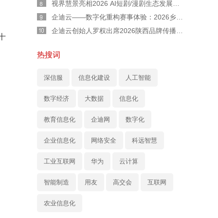
视界慧景亮相2026 AI短剧/漫剧生态发展交流会：AI 不是替代者！人机协同才是短剧工业化正道
企迪云——数字化重构赛事体验：2026乡村民谣歌手大赛全流程实战复盘
企迪云创始人罗权出席2026陕西品牌传播大会：以本土力量，用直播赋能陕西品牌新声量
十
热搜词
深信服
信息化建设
人工智能
数字经济
大数据
信息化
教育信息化
企迪网
数字化
企业信息化
网络安全
科远智慧
工业互联网
华为
云计算
智能制造
用友
高交会
互联网
农业信息化