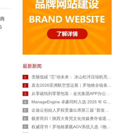
总商
5
最新新闻
变频低碳 “芯”动未来： 冰山松洋压缩机亮相2026热泵年会，擘画工业高温与极寒采暖新图景
直击2026亚洲航空货运展｜罗地格全链条智能货运解决方案重磅亮相
从零碳纸到零塑包装：金光集团APP办公用纸链博会上亮出绿色智造“双名片”
ManageEngine 卓豪同时入选 2026 年 Gartner® 魔力象限™ 终端管理工具和数字员工体验两份报告
企迪云创始人罗权受邀出席第三届 “新发展 陕西范” 公益广告大赛宣讲会
载誉而归！陕西大青兕文化传媒勇夺省退役军人创业创新大赛生活服务业一等奖
权威背书！罗地格重载AGV系统入选《物流技术与应用》专题报道